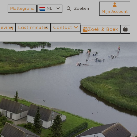
Plattegrond
NL
Mijn Account
eving
Last minutes
Contact
Zoek & Boek