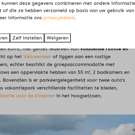
 kunnen deze gegevens combineren met andere informatie
kt of die ze hebben verzameld op basis van uw gebruik van
eer informatie ons
privacybeleid
.
es voor 10 personen
eren
Zelf instellen
Weigeren
tere gezelschappen. Deze zijn volledig ingericht en van
den komt, hier geniet iedereen van
voldoende ruimte en
icht op het
Veluwemeer
of liggen aan een rustige
mers, echter beschikt de groepsaccommodatie met
lows een oppervlakte hebben van 55 m², 2 badkamers en
 Bovendien is er parkeergelegenheid voor twee auto’s
 vakantiepark verschillende faciliteiten te bieden,
imatie voor de kinderen
in het hoogseizoen.