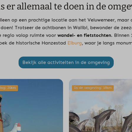
is er allemaal te doen in de omge
alleen op een prachtige locatie aan het Veluwemeer, maa
e doen! Trotseer de achtbanen in Walibi, bewonder de zeezo
de regio volop ruimte voor
wandel- en fietstochten
. Binnen
zoek de historische Hanzestad
Elburg
, waar je langs monum
Bekijk alle activiteiten in de omgeving
ing: 20km
In de omgeving: 18km