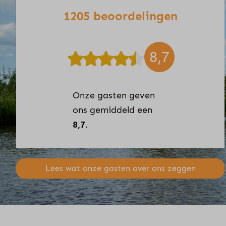
1205 beoordelingen
8,7
Onze gasten geven
ons gemiddeld een
8,7
.
Lees wat onze gasten over ons zeggen