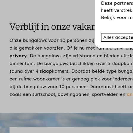
Deze partners
heeft verstre
Bekijk voor m
Verblijf in onze vakantiehuisj
Alles accept
Onze bungalows voor 10 personen zijn ideaal voor gro
alle gemakken voorzien. Of je nu met familie of vrien
privacy
. De bungalows zijn vrijstaand en bieden uitz
binnentuin. De bungalows beschikken over 5 slaapka
sauna over 4 slaapkamers. Doordat beide type bunga
een ruime woonkamer is er genoeg plek voor iedereen.
bij de bungalow voor 10 personen. Daarnaast heeft ons
zoals een surfschool, bowlingbanen, sportvelden en
an