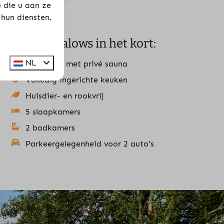
 die u aan ze
 hun diensten.
Onze bungalows in het kort:
NL
Optioneel met privé sauna
Volledig ingerichte keuken
Huisdier- en rookvrij
5 slaapkamers
2 badkamers
Parkeergelegenheid voor 2 auto's