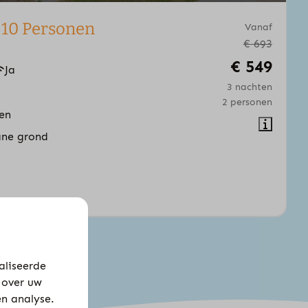
 10 Personen
Vanaf
€ 693
€ 549
Ja
3 nachten
2 personen
en
ane grond
aliseerde
 over uw
en analyse.