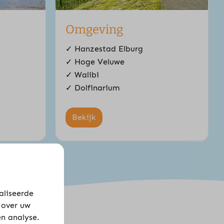
Omgeving
✓ Hanzestad Elburg
✓ Hoge Veluwe
✓ Walibi
✓ Dolfinarium
Bekijk
aliseerde
 over uw
en analyse.