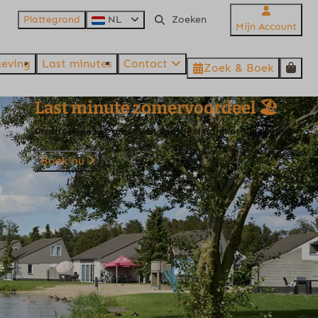
Plattegrond
NL
Mijn Account
eving
Last minutes
Contact
Zoek & Boek
Last minute zomervoordeel 🏖️
Profiteer deze zomer van voordeel aan het Veluwemeer!
Boek nu