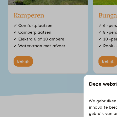
Kamperen
Bunga
✓ Comfortplaatsen
✓ 6 -per
✓ Camperplaatsen
✓ 8 -per
✓ Elektra 6 of 10 ampère
✓ 10 -pe
✓ Waterkraan met afvoer
✓ Rook- e
Bekijk
Bekijk
Deze websi
We gebruiken 
inhoud te bie
gebruik van o