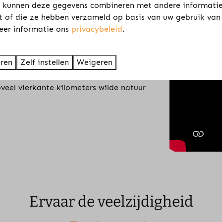
 kunnen deze gegevens combineren met andere informatie
kt of die ze hebben verzameld op basis van uw gebruik van
eer informatie ons
privacybeleid
.
 vrij spel. De Nederlandse big five,
eren
Zelf instellen
Weigeren
imte. Over de zandverstuivingen, in het
veel vierkante kilometers wilde natuur
Ervaar de veelzijdigheid