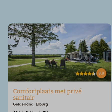
8,8
Comfortplaats met privé
sanitair
Gelderland, Elburg