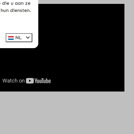
 die u aan ze
 hun diensten.
NL