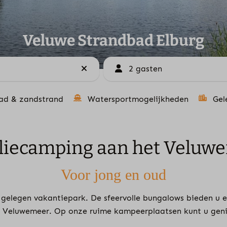
Veluwe Strandbad Elburg
2 gasten
ad & zandstrand
Watersportmogelijkheden
Gel
liecamping aan het Veluw
Voor jong en oud
elegen vakantiepark. De sfeervolle bungalows bieden u ee
t Veluwemeer. Op onze ruime kampeerplaatsen kunt u geni