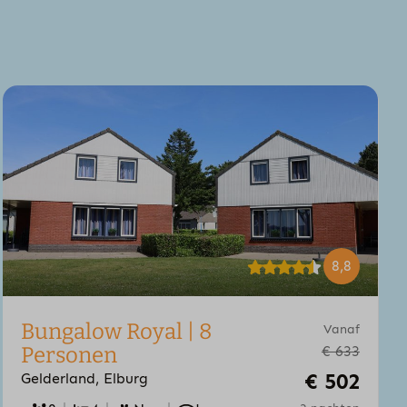
8,8
Bungalow Royal | 8
Vanaf
Personen
€ 633
€ 502
Gelderland, Elburg